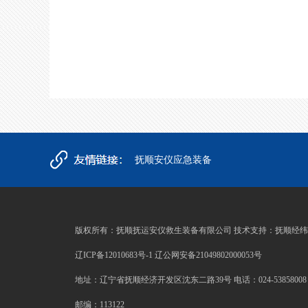
抚顺安仪应急装备
版权所有：抚顺抚运安仪救生装备有限公司 技术支持：抚顺经
辽ICP备12010683号-1 辽公网安备21049802000053号
地址：辽宁省抚顺经济开发区沈东二路39号 电话：024-53858008 邮箱：
邮编：113122